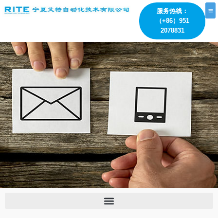
跳
服务热线：
至
（+86）951
内
2078831
容