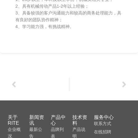
2、具有机械传动产品1-2年以上经验；
3、具备较强的客户沟通能力和较高的商务处理能力，具
有良好的团队协作精神；
4、学习能力强，有挑战精神。
Prev
Nex
上一篇
下一篇
销售工程师
祝贺宁夏艾特官网正式开通
关于
新闻资
产品中
技术资
服务中心
RITE
讯
心
料
联系方式
企业概
最新公
品牌列
产品说
在线招聘
况
告
表
明