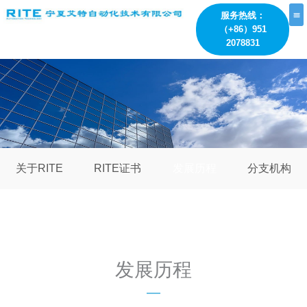
跳
服务热线：
至
（+86）951
内
2078831
容
关于RITE
RITE证书
发展历程
分支机构
发展历程