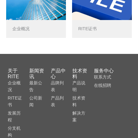
企业概况
RITE证书
关于
新闻资
产品中
技术资
服务中心
RITE
讯
心
料
联系方式
企业概
最新公
品牌列
产品说
在线招聘
况
告
表
明
RITE证
公司新
产品列
技术资
书
闻
表
料
发展历
解决方
程
案
分支机
构