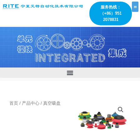
跳
服务热线：
至
（+86）951
内
2078831
容
首页
/
产品中心
/ 真空吸盘