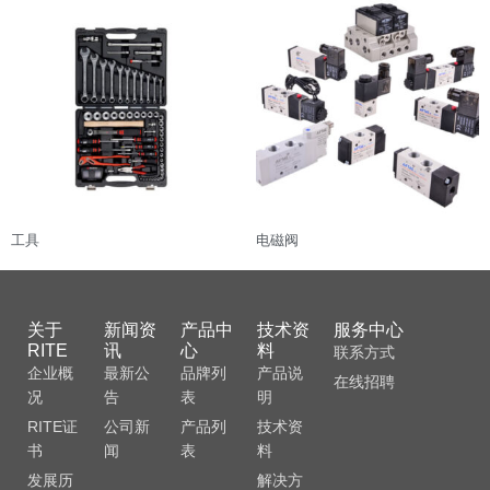
工具
电磁阀
关于
新闻资
产品中
技术资
服务中心
RITE
讯
心
料
联系方式
企业概
最新公
品牌列
产品说
在线招聘
况
告
表
明
RITE证
公司新
产品列
技术资
书
闻
表
料
发展历
解决方