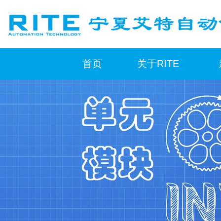
跳
至
内
容
首页
关于RITE