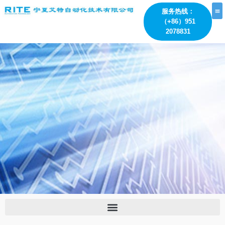
跳
服务热线：
至
（+86）951
内
2078831
容