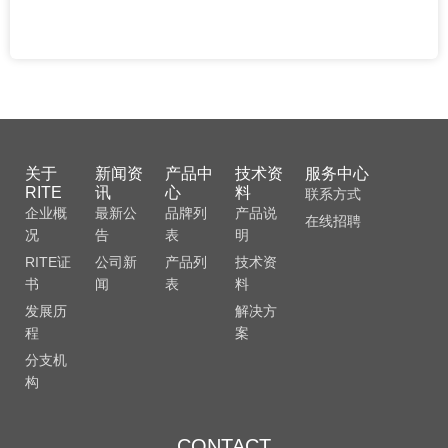
关于
新闻资
产品中
技术资
服务中心
RITE
讯
心
料
联系方式
企业概
最新公
品牌列
产品说
在线招聘
况
告
表
明
RITE证
公司新
产品列
技术资
书
闻
表
料
发展历
解决方
程
案
分支机
构
CONTACT