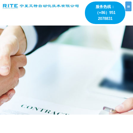
跳
服务热线：
至
（+86）951
内
2078831
容